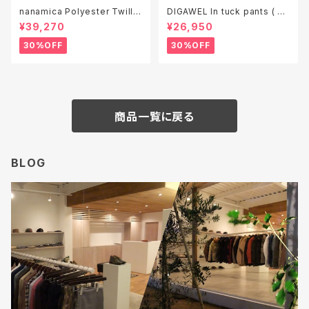
nanamica Polyester Twill
DIGAWEL In tuck pants ( ga
Club Jacket ( S26SA050 )
rment wash )
¥39,270
¥26,950
30%OFF
30%OFF
商品一覧に戻る
BLOG