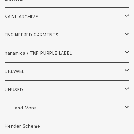
VAINL ARCHIVE
Tops
ENGINEERED GARMENTS
Pants
Tops
nanamica / TNF PURPLE LABEL
accessories
Pants
Tops
DIGAWEL
accessories
pants
Tops
UNUSED
accessories
Pants
Tops
. . . . and More
accessories
Pants
Tops
Hender Scheme