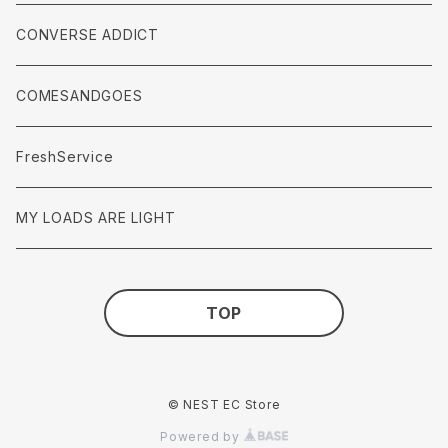
accessories
Pants
CONVERSE ADDICT
accessories
COMESANDGOES
FreshService
MY LOADS ARE LIGHT
TOP
© NEST EC Store
Powered by