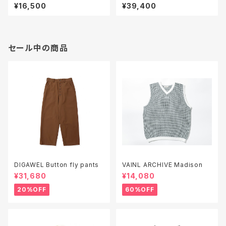
¥16,500
¥39,400
セール中の商品
DIGAWEL Button fly pants
VAINL ARCHIVE Madison
¥31,680
¥14,080
20%OFF
60%OFF