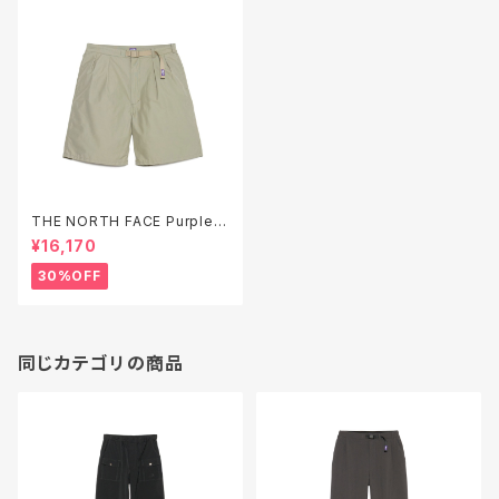
THE NORTH FACE Purple L
abel Double Peak Tuck Fie
¥16,170
ld Shorts ( N26SD076 )
30%OFF
同じカテゴリの商品