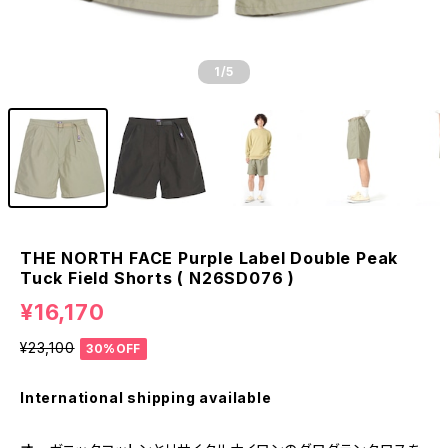
1
/5
THE NORTH FACE Purple Label Double Peak
Tuck Field Shorts ( N26SD076 )
¥16,170
¥23,100
30%OFF
International shipping available