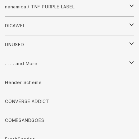
Pants
Tops
nanamica / TNF PURPLE LABEL
accessories
Pants
Tops
DIGAWEL
accessories
pants
Tops
UNUSED
accessories
Pants
Tops
. . . . and More
accessories
Pants
Tops
Hender Scheme
accessories
Pants
CONVERSE ADDICT
accessories
COMESANDGOES