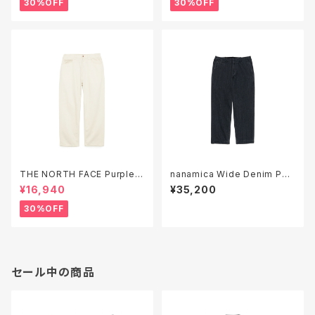
30%OFF
30%OFF
THE NORTH FACE Purple L
nanamica Wide Denim Pan
abel Pique Field Pants ( N
ts ( S25SC086 )
¥16,940
¥35,200
25FC032 )
30%OFF
セール中の商品