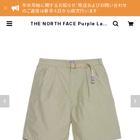
年末年始に関するお知らせ：発送およびお問い合わせ
のご返信は新年４日から順次行います
THE NORTH FACE Purple Labe
l Double Peak Tuck Field Shor
ts ( N26SD076 ) | NEST EC St
ore