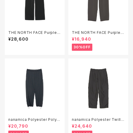
THE NORTH FACE Purple L
THE NORTH FACE Purple L
abel Garment Dyed ALPHA
abel Polyester Tropical Fi
¥28,600
¥16,940
DRY Field Pants ( N26SC0
eld Work Pants ( N26SC06
33 )
4 )
30%OFF
nanamica Polyester Polye
nanamica Polyester Twill
ster Pile Sweat Pants ( S2
Club Pants ( S26SC051 )
¥20,790
¥24,640
6SH055 )