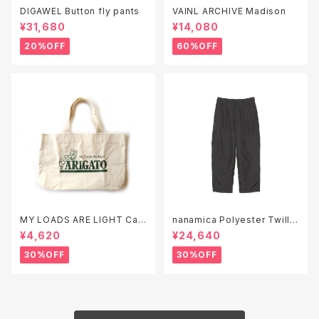
DIGAWEL Button fly pants
VAINL ARCHIVE Madison
¥31,680
¥14,080
20%OFF
60%OFF
MY LOADS ARE LIGHT Can
nanamica Polyester Twill
vas Tote Bag "ARIGATO"
Club Pants ( S26SC051 )
¥4,620
¥24,640
30%OFF
30%OFF