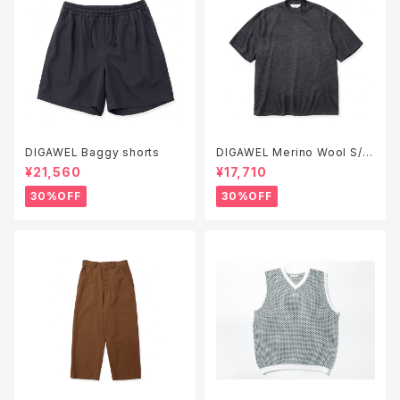
DIGAWEL Baggy shorts
DIGAWEL Merino Wool S/S
T-shirt
¥21,560
¥17,710
30%OFF
30%OFF