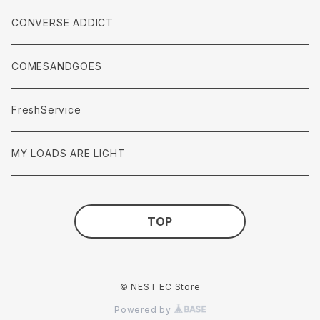
accessories
Pants
CONVERSE ADDICT
accessories
COMESANDGOES
FreshService
MY LOADS ARE LIGHT
TOP
© NEST EC Store
Powered by