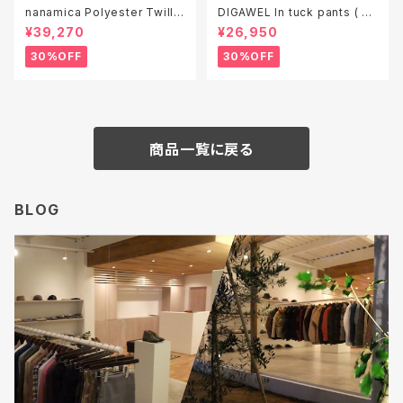
nanamica Polyester Twill
DIGAWEL In tuck pants ( ga
Club Jacket ( S26SA050 )
rment wash )
¥39,270
¥26,950
30%OFF
30%OFF
商品一覧に戻る
BLOG