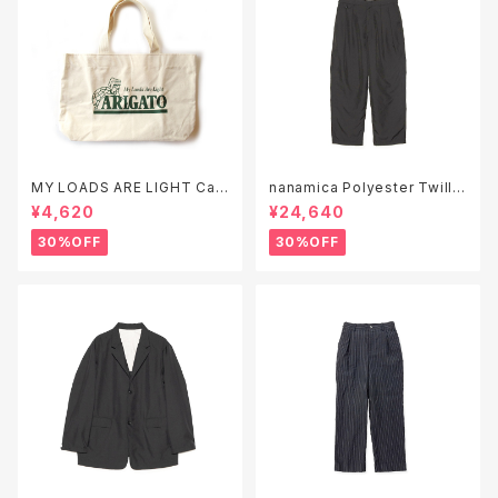
MY LOADS ARE LIGHT Can
nanamica Polyester Twill
vas Tote Bag "ARIGATO"
Club Pants ( S26SC051 )
¥4,620
¥24,640
30%OFF
30%OFF