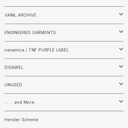
VAINL ARCHIVE
Tops
ENGINEERED GARMENTS
Pants
Tops
nanamica / TNF PURPLE LABEL
accessories
Pants
Tops
DIGAWEL
accessories
pants
Tops
UNUSED
accessories
Pants
Tops
. . . . and More
accessories
Pants
Tops
Hender Scheme