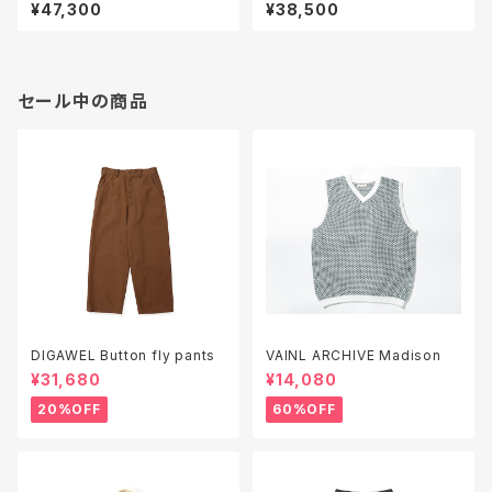
¥47,300
¥38,500
セール中の商品
DIGAWEL Button fly pants
VAINL ARCHIVE Madison
¥31,680
¥14,080
20%OFF
60%OFF