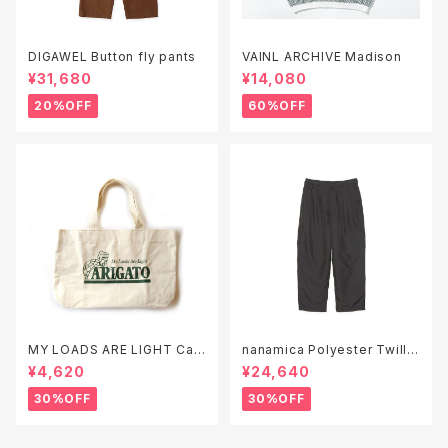
DIGAWEL Button fly pants
VAINL ARCHIVE Madison
¥31,680
¥14,080
20%OFF
60%OFF
MY LOADS ARE LIGHT Can
nanamica Polyester Twill
vas Tote Bag "ARIGATO"
Club Pants ( S26SC051 )
¥4,620
¥24,640
30%OFF
30%OFF