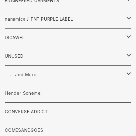
Tops
ENGINEERED GARMENTS
Pants
Tops
nanamica / TNF PURPLE LABEL
accessories
Pants
Tops
DIGAWEL
accessories
pants
Tops
UNUSED
accessories
Pants
Tops
. . . . and More
accessories
Pants
Tops
Hender Scheme
accessories
Pants
CONVERSE ADDICT
accessories
COMESANDGOES