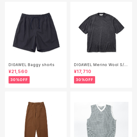
DIGAWEL Baggy shorts
DIGAWEL Merino Wool S/S
T-shirt
¥21,560
¥17,710
30%OFF
30%OFF