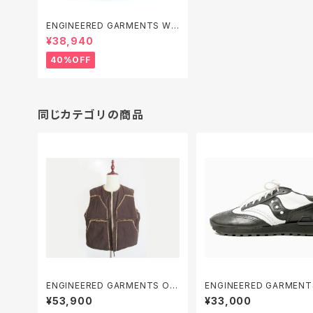
ENGINEERED GARMENTS WP
3/4 Pant - Tropical Wool
¥38,940
40%OFF
同じカテゴリの商品
ENGINEERED GARMENTS Ov
ENGINEERED GARMENTS S
er Vest - 10oz Duck Canvas
dow Original Wingtip (
¥53,900
¥33,000
NEERED GARMENTS x 