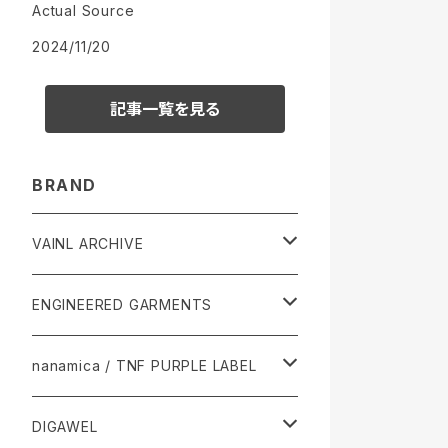
Actual Source
2024/11/20
記事一覧を見る
BRAND
VAINL ARCHIVE
Tops
ENGINEERED GARMENTS
Pants
Tops
nanamica / TNF PURPLE LABEL
accessories
Pants
Tops
DIGAWEL