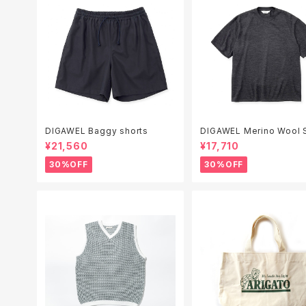
DIGAWEL Baggy shorts
DIGAWEL Merino Wool S/S T
-shirt
¥21,560
¥17,710
30%OFF
30%OFF