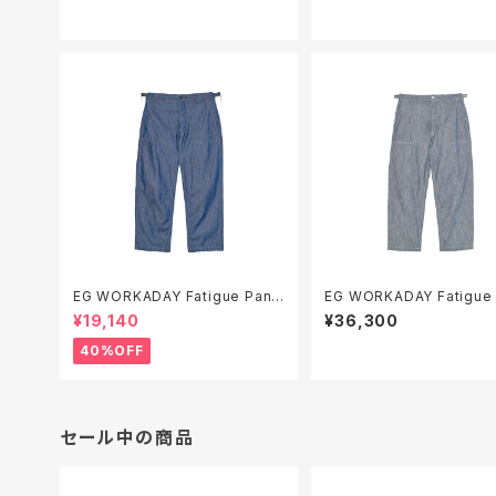
ONY )
EG WORKADAY Fatigue Pant
EG WORKADAY Fatigue Pant
- Industrial 8oz Denim
- 10oz Sea Canvas
¥19,140
¥36,300
40%OFF
セール中の商品