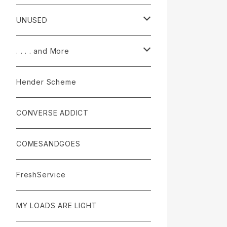
accessories
pants
Tops
UNUSED
accessories
Pants
Tops
. . . . and More
accessories
Pants
Tops
Hender Scheme
accessories
Pants
CONVERSE ADDICT
accessories
COMESANDGOES
FreshService
MY LOADS ARE LIGHT