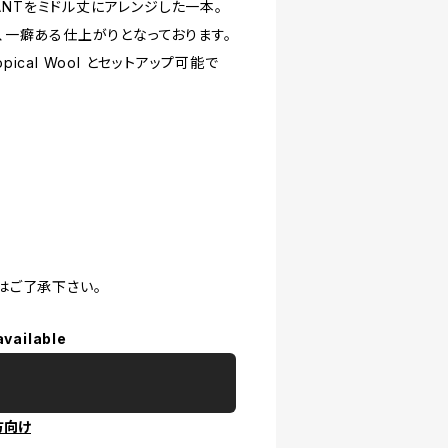
 PANTをミドル丈にアレンジした一本。
一癖ある仕上がりとなっております。
opical Wool とセットアップ可能で
はご了承下さい。
available
方向け