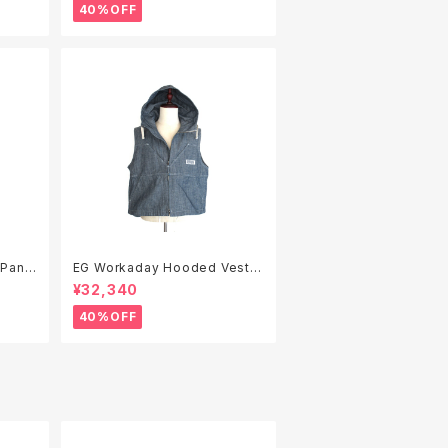
40%OFF
EG Workaday Hooded Vest -
Indigo 10oz Sea Canvas
¥32,340
40%OFF