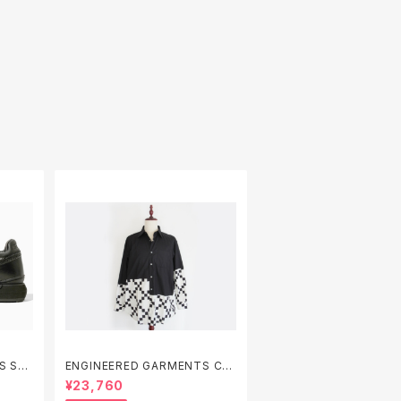
ha
ENGINEERED GARMENTS Co
 ENGI
mbo Spread Collar Shirt - Co
¥23,760
SAUC
tton Dobby Small Foulard