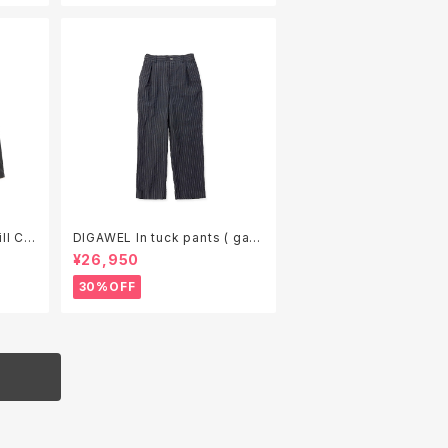
DIGAWEL In tuck pants ( gar
ment wash )
¥26,950
30%OFF