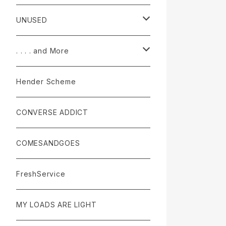
accessories
pants
Tops
UNUSED
accessories
Pants
Tops
. . . . and More
accessories
Pants
Tops
Hender Scheme
accessories
Pants
CONVERSE ADDICT
accessories
COMESANDGOES
FreshService
MY LOADS ARE LIGHT