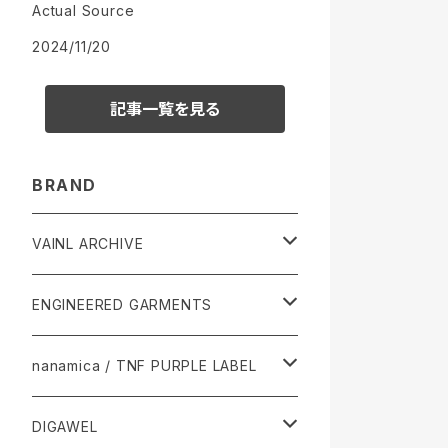
Actual Source
2024/11/20
記事一覧を見る
BRAND
VAINL ARCHIVE
Tops
ENGINEERED GARMENTS
Pants
Tops
nanamica / TNF PURPLE LABEL
accessories
Pants
Tops
DIGAWEL