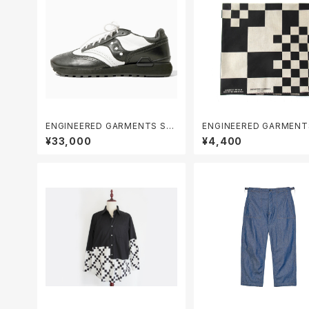
ENGINEERED GARMENTS Sha
ENGINEERED GARMENTS Pr
dow Original Wingtip ( ENGI
ted Bandana
¥33,000
¥4,400
NEERED GARMENTS x SAUC
ONY )