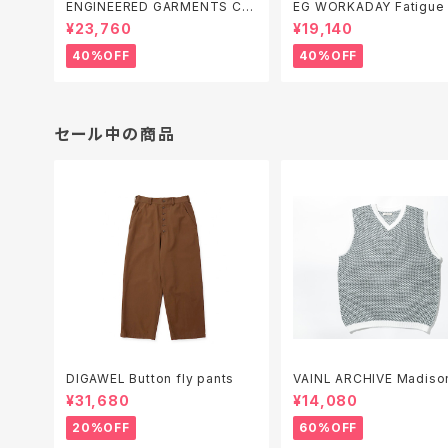
ENGINEERED GARMENTS Co
EG WORKADAY Fatigue Pant
mbo Spread Collar Shirt - Co
- Industrial 8oz Denim
¥23,760
¥19,140
tton Dobby Small Foulard
40%OFF
40%OFF
セール中の商品
DIGAWEL Button fly pants
VAINL ARCHIVE Madis
¥31,680
¥14,080
20%OFF
60%OFF