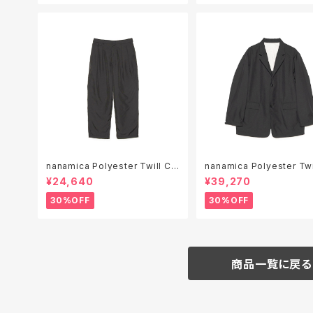
nanamica Polyester Twill Clu
nanamica Polyester Twill Clu
b Pants ( S26SC051 )
b Jacket ( S26SA050 )
¥24,640
¥39,270
30%OFF
30%OFF
商品一覧に戻る