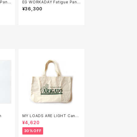
EG WORKADAY Fatigue Pant
- 10oz Sea Canvas
¥36,300
on
MY LOADS ARE LIGHT Canva
s Tote Bag "ARIGATO"
¥4,620
30%OFF