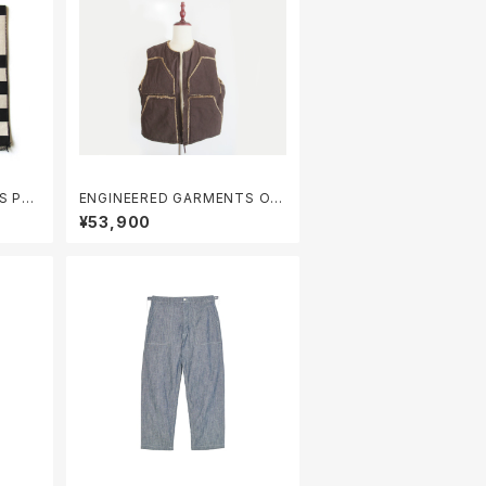
in
ENGINEERED GARMENTS Ov
er Vest - 10oz Duck Canvas
¥53,900