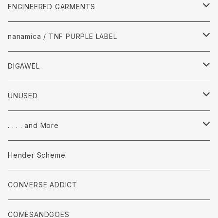
Tops
ENGINEERED GARMENTS
Pants
Tops
nanamica / TNF PURPLE LABEL
accessories
Pants
Tops
DIGAWEL
accessories
pants
Tops
UNUSED
accessories
Pants
Tops
. . . . and More
accessories
Pants
Tops
Hender Scheme
accessories
Pants
CONVERSE ADDICT
accessories
COMESANDGOES