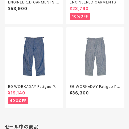
ENGINEERED GARMENTS O
ENGINEERED GARMENTS C
ver Vest - 10oz Duck Canv
ombo Spread Collar Shirt -
¥53,900
¥23,760
as
Cotton Dobby Small Foular
d
40%OFF
EG WORKADAY Fatigue Pa
EG WORKADAY Fatigue Pa
nt - Industrial 8oz Denim
nt - 10oz Sea Canvas
¥19,140
¥36,300
40%OFF
セール中の商品