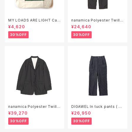
MY LOADS ARE LIGHT Can
nanamica Polyester Twill
vas Tote Bag "ARIGATO"
Club Pants ( S26SC051 )
¥4,620
¥24,640
30%OFF
30%OFF
nanamica Polyester Twill
DIGAWEL In tuck pants ( ga
Club Jacket ( S26SA050 )
rment wash )
¥39,270
¥26,950
30%OFF
30%OFF