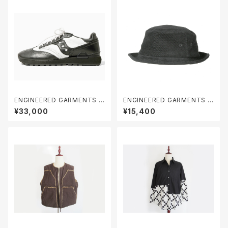
ENGINEERED GARMENTS S
ENGINEERED GARMENTS P
hadow Original Wingtip ( E
orkpie Hat - 14W Corduroy
¥33,000
¥15,400
NGINEERED GARMENTS x
SAUCONY )