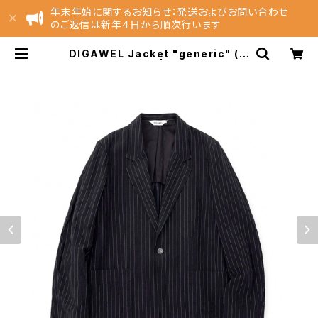
年末年始に関するお知らせ：発送およびお問い合わせ
のご返信は新年４日から順次行います
DIGAWEL Jacket "generic" ( g
arment wash ) | NEST EC Stor
e