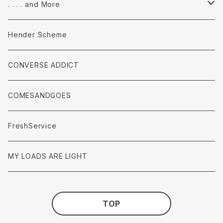
accessories
Pants
Tops
. . . . and More
accessories
Pants
Tops
Hender Scheme
accessories
Pants
CONVERSE ADDICT
accessories
COMESANDGOES
FreshService
MY LOADS ARE LIGHT
TOP