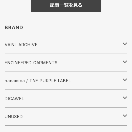
記事一覧を見る
BRAND
VAINL ARCHIVE
Tops
ENGINEERED GARMENTS
Pants
Tops
nanamica / TNF PURPLE LABEL
accessories
Pants
Tops
DIGAWEL
accessories
pants
Tops
UNUSED