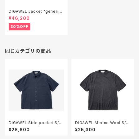
DIGAWEL Jacket "generic"
( garment wash )
¥46,200
30%OFF
同じカテゴリの商品
DIGAWEL Side pocket S/S
DIGAWEL Merino Wool S/S
shirt
T-shirt
¥28,600
¥25,300