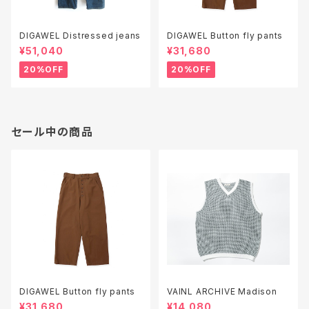
DIGAWEL Distressed jeans
DIGAWEL Button fly pants
¥51,040
¥31,680
20%OFF
20%OFF
セール中の商品
DIGAWEL Button fly pants
VAINL ARCHIVE Madison
¥31,680
¥14,080