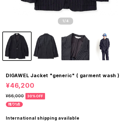
1
/4
DIGAWEL Jacket "generic" ( garment wash )
¥46,200
¥66,000
30%OFF
残り1点
International shipping available