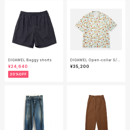
DIGAWEL Baggy shorts
DIGAWEL Open-collar S/S
shirt ( apple & chain )
¥24,640
¥35,200
20%OFF