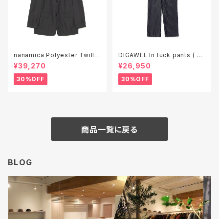
nanamica Polyester Twill
DIGAWEL In tuck pants ( ga
Club Jacket ( S26SA050 )
rment wash )
¥39,270
¥26,950
30%OFF
30%OFF
商品一覧に戻る
BLOG