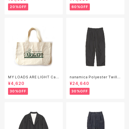
20%OFF
60%OFF
MY LOADS ARE LIGHT Can
nanamica Polyester Twill
vas Tote Bag "ARIGATO"
Club Pants ( S26SC051 )
¥4,620
¥24,640
30%OFF
30%OFF