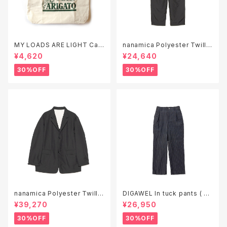
MY LOADS ARE LIGHT Can
nanamica Polyester Twill
vas Tote Bag "ARIGATO"
Club Pants ( S26SC051 )
¥4,620
¥24,640
30%OFF
30%OFF
nanamica Polyester Twill
DIGAWEL In tuck pants ( ga
Club Jacket ( S26SA050 )
rment wash )
¥39,270
¥26,950
30%OFF
30%OFF