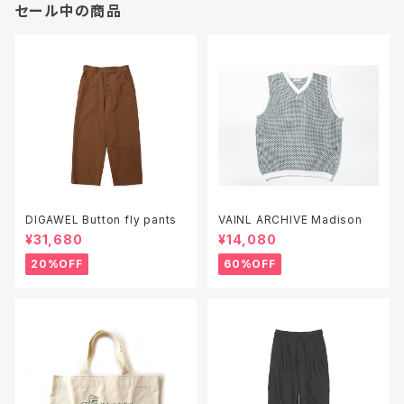
セール中の商品
DIGAWEL Button fly pants
VAINL ARCHIVE Madison
¥31,680
¥14,080
20%OFF
60%OFF