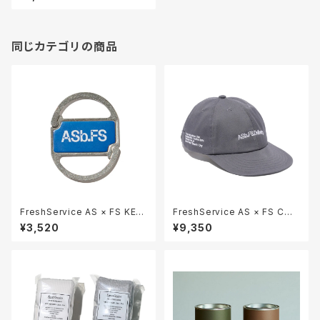
同じカテゴリの商品
FreshService AS × FS KEY
FreshService AS × FS COR
HOLDER
PORATE UNIFORM
¥3,520
¥9,350