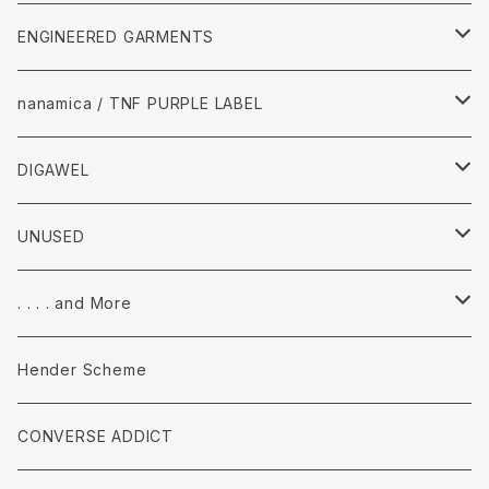
Tops
ENGINEERED GARMENTS
Pants
Tops
nanamica / TNF PURPLE LABEL
accessories
Pants
Tops
DIGAWEL
accessories
pants
Tops
UNUSED
accessories
Pants
Tops
. . . . and More
accessories
Pants
Tops
Hender Scheme
accessories
Pants
CONVERSE ADDICT