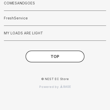
accessories
COMESANDGOES
FreshService
MY LOADS ARE LIGHT
TOP
© NEST EC Store
Powered by