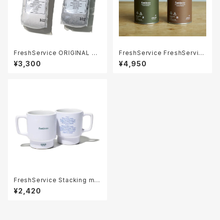
FreshService ORIGINAL 3-
FreshService FreshServic
PACK SOCKS
e x KUUMBA INCENSE KIT
¥3,300
¥4,950
FreshService Stacking mu
g
¥2,420