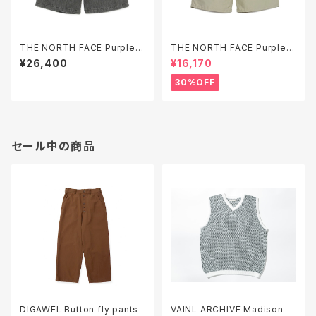
THE NORTH FACE Purple L
THE NORTH FACE Purple L
abel Denim Tuck Field Sho
abel Double Peak Tuck Fie
¥26,400
¥16,170
rts ( N26SD075 )
ld Shorts ( N26SD076 )
30%OFF
セール中の商品
DIGAWEL Button fly pants
VAINL ARCHIVE Madison