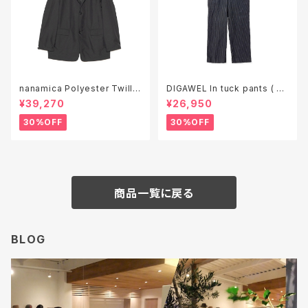
nanamica Polyester Twill
DIGAWEL In tuck pants ( ga
Club Jacket ( S26SA050 )
rment wash )
¥39,270
¥26,950
30%OFF
30%OFF
商品一覧に戻る
BLOG