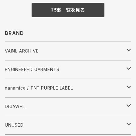
記事一覧を見る
BRAND
VAINL ARCHIVE
Tops
ENGINEERED GARMENTS
Pants
Tops
nanamica / TNF PURPLE LABEL
accessories
Pants
Tops
DIGAWEL
accessories
pants
Tops
UNUSED