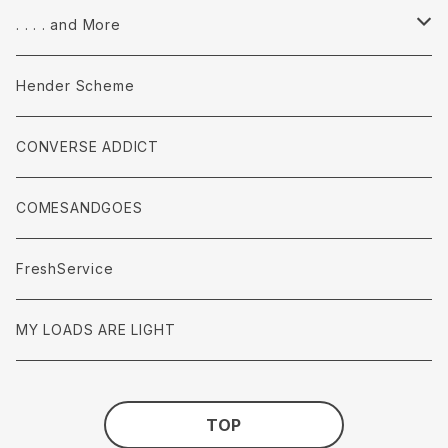
accessories
Pants
Tops
. . . . and More
accessories
Pants
Tops
Hender Scheme
accessories
Pants
CONVERSE ADDICT
accessories
COMESANDGOES
FreshService
MY LOADS ARE LIGHT
TOP