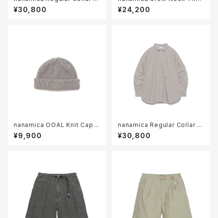
ripe Wind Shirt ( S26SG08
mal Sweat ( S25SH102 )
¥30,800
¥24,200
2 )
nanamica OOAL Knit Cap (
nanamica Regular Collar St
S26FP011 )
riped Wind Shirt ( S26FG0
¥9,900
¥30,800
62 )