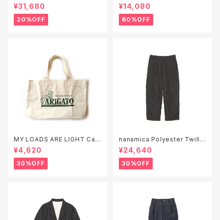
¥31,680
¥14,080
20%OFF
60%OFF
MY LOADS ARE LIGHT Can
nanamica Polyester Twill
vas Tote Bag "ARIGATO"
Club Pants ( S26SC051 )
¥4,620
¥24,640
30%OFF
30%OFF