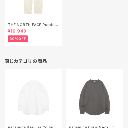
THE NORTH FACE Purple L
abel Pique Field Pants ( N
¥16,940
25FC032 )
30%OFF
同じカテゴリの商品
nanamica Regular Collar St
nanamica Crew Neck Ther